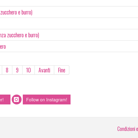
zucchero e burro)
enza zucchero e burro)
hero
8
9
10
Avanti
Fine
r!
Follow on Instagram!
Condizioni 