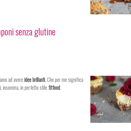
poni senza glutine
ciamo ad avere
idee brillanti
. Che per me significa
ì, insomma, in perfetto stile
fitfood
.