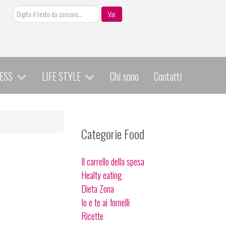
Cerca
Vai
ESS
LIFE STYLE
Chi sono
Contatti
Categorie Food
Il carrello della spesa
Healty eating
Dieta Zona
Io e te ai fornelli
Ricette