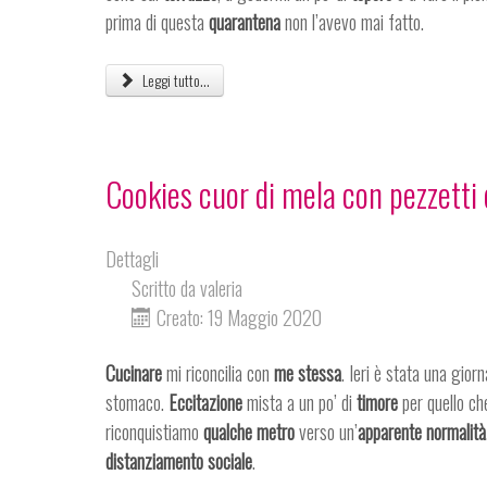
prima di questa
quarantena
non l’avevo mai fatto.
Leggi tutto...
Cookies cuor di mela con pezzetti 
Dettagli
Scritto da
valeria
Creato: 19 Maggio 2020
Cucinare
mi riconcilia con
me stessa
. Ieri è stata una gior
stomaco.
Eccitazione
mista a un po’ di
timore
per quello ch
riconquistiamo
qualche metro
verso un’
apparente normalità
distanziamento sociale
.