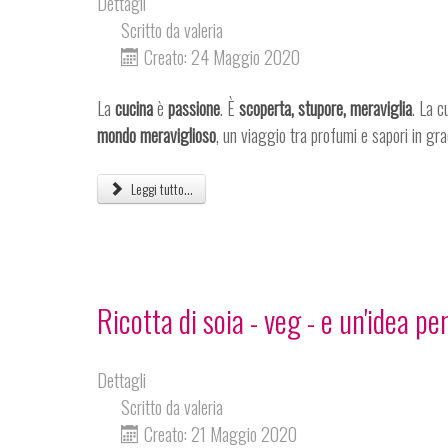
Dettagli
Scritto da
valeria
Creato: 24 Maggio 2020
La
cucina
è
passione
. È
scoperta, stupore, meraviglia
. La c
mondo meraviglioso
, un viaggio tra profumi e sapori in gr
Leggi tutto...
Ricotta di soia - veg - e un'idea pe
Dettagli
Scritto da
valeria
Creato: 21 Maggio 2020