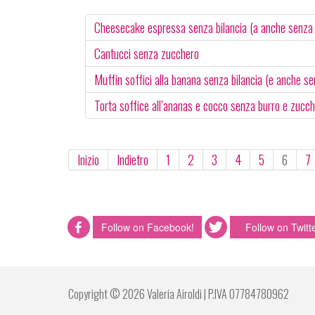
Cheesecake espressa senza bilancia (a anche senza 
Cantucci senza zucchero
Muffin soffici alla banana senza bilancia (e anche s
Torta soffice all’ananas e cocco senza burro e zucc
Inizio
Indietro
1
2
3
4
5
6
7
Follow on Facebook!
Follow on Twitte
Copyright © 2026 Valeria Airoldi | P.IVA 07784780962