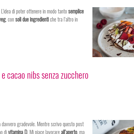
L’idea di poter ottenere in modo tanto
semplice
veg
, con
soli due ingredienti
che tra l’altro in
wi e cacao nibs senza zucchero
 davvero gradevole. Mentre scrivo questo post
no di
vitamina D
. Mi piace lavorare
all’aperto
, ma