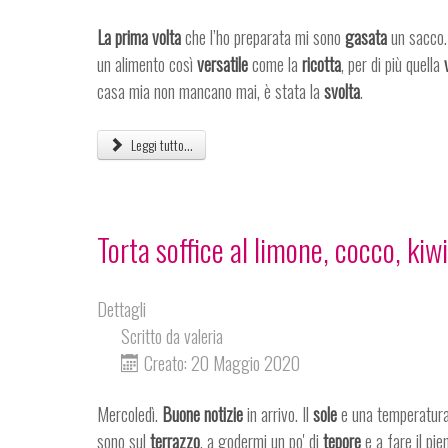
La prima volta
che l’ho preparata mi sono
gasata
un sacco. 
un alimento così
versatile
come la
ricotta
, per di più quella
casa mia non mancano mai, è stata la
svolta
.
Leggi tutto...
Torta soffice al limone, cocco, ki
Dettagli
Scritto da
valeria
Creato: 20 Maggio 2020
Mercoledì.
Buone notizie
in arrivo. Il
sole
e una temperatura
sono sul
terrazzo
, a godermi un po' di
tepore
e a fare il pie